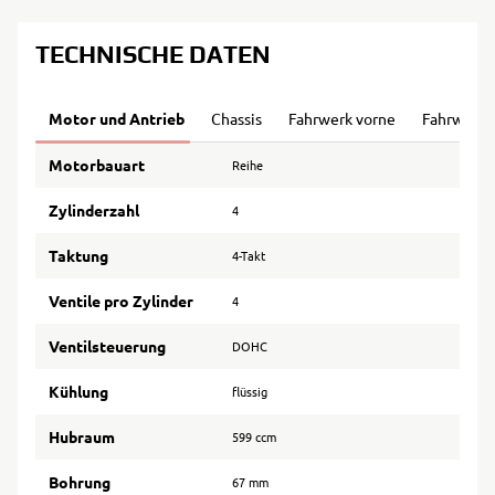
TECHNISCHE DATEN
Motor und Antrieb
Chassis
Fahrwerk vorne
Fahrwerk 
Motorbauart
Reihe
Zylinderzahl
4
Taktung
4-Takt
Ventile pro Zylinder
4
Ventilsteuerung
DOHC
Kühlung
flüssig
Hubraum
599 ccm
Bohrung
67 mm