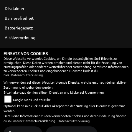
Disclaimer
Barrierefreiheit
Batteriegesetz
Altölverordnung
ÖFFNUNGSZEITEN
EINSATZ VON COOKIES
Diese Webseite verwendet Cookies, um Dir ein bestmögliches Surf-Erlebnis zu
ermöglichen. Diese Daten werden erhoben und dienen nicht für die Erstellung von
Nutzungsprofilen oder anderer weiterführender Verwendung. Sämtliche Informationen
Montag:
09:00 - 18:00
zu verwendeten Cookies und eingebundenen Diensten findest du
hier:
Dienstag:
Datenschutzerklärung
09:00 - 18:00
Mittwoch:
09:00 - 18:00
Wir verwenden auf dieser Website folgende Dienste, welche erst nach deiner aktiven
Zustimmung eingebunden werden.
Donnerstag:
09:00 - 18:00
Bitte hake dazu den jeweiligen Dienst an und klicke auf Übernehmen:
Freitag:
09:00 - 18:00
Google Maps und Youtube
Samstag:
09:00 - 13:00
Optional kann mit Klick auf Alles akzeptieren der Nutzung aller Dienste zugestimmt
Sonntag:
geschlossen
werden
Detailierte Informationen zu den verwendeten Cookies und deren Bedeutung findest
SOMMERÖFFNUNGSZEITEN
du in unserer Datenschutzerklärung:
Datenschutzerklärung