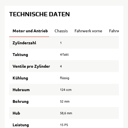
TECHNISCHE DATEN
Motor und Antrieb
Chassis
Fahrwerk vorne
Fahrwerk 
Zylinderzahl
1
Taktung
4-Takt
Ventile pro Zylinder
4
Kühlung
flüssig
Hubraum
124 ccm
Bohrung
52 mm
Hub
58,6 mm
Leistung
15 PS