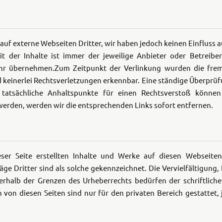
Tenere
WR12
auf externe Webseiten Dritter, wir haben jedoch keinen Einfluss au
700
World
it der Inhalte ist immer der jeweilige Anbieter oder Betreibe
Raid
ähr übernehmen.
Zum Zeitpunkt der Verlinkung wurden die fre
 keinerlei Rechtsverletzungen erkennbar. Eine ständige Überprüfu
tatsächliche Anhaltspunkte für einen Rechtsverstoß können 
erden, werden wir die entsprechenden Links sofort entfernen.
eser Seite erstellten Inhalte und Werke auf diesen Webseite
äge Dritter sind als solche gekennzeichnet. Die Vervielfältigung
erhalb der Grenzen des Urheberrechts bedürfen der schriftlich
n von diesen Seiten sind nur für den privaten Bereich gestattet,