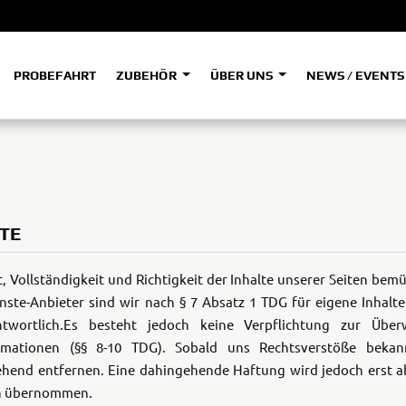
PROBEFAHRT
ZUBEHÖR
ÜBER UNS
NEWS / EVENT
ADVENTURE
A
A
HYPER NAKED
SPORT HERITAGE
Tenere
Tener
700
700
(Low
SPORT TOURING
TE
SUPERSPORT
A2
A
 Vollständigkeit und Richtigkeit der Inhalte unserer Seiten bem
enste-Anbieter sind wir nach § 7 Absatz 1 TDG für eigene Inhalt
twortlich.
Es besteht jedoch keine Verpflichtung zur Über
Tenere
Tener
700
700
ormationen (§§ 8-10 TDG). Sobald uns Rechtsverstöße beka
35kW
Rally
hend entfernen. Eine dahingehende Haftung wird jedoch erst a
en übernommen.
A
A1