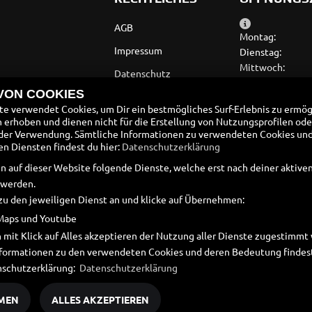
AGB
Montag:
Impressum
Dienstag:
Mittwoch:
Datenschutz
Donnerstag:
 VON COOKIES
Disclaimer
Freitag:
e verwendet Cookies, um Dir ein bestmögliches Surf-Erlebnis zu ermög
Samstag:
Barrierefreiheit
erhoben und dienen nicht für die Erstellung von Nutzungsprofilen ode
Sonntag:
der Verwendung. Sämtliche Informationen zu verwendeten Cookies un
Batteriegesetz
 Diensten findest du hier:
Datenschutzerklärung
SOMMERÖFFN
Altölverordnung
n auf dieser Website folgende Dienste, welche erst nach deiner aktiv
 werden.
zu den jeweiligen Dienst an und klicke auf Übernehmen:
Maps und Youtube
 mit Klick auf Alles akzeptieren der Nutzung aller Dienste zugestimm
Informationen zu den verwendeten Cookies und deren Bedeutung findest
nschutzerklärung:
Datenschutzerklärung
MEN
ALLES AKZEPTIEREN