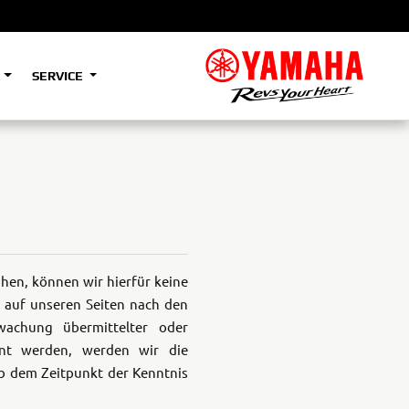
S
SERVICE
A2
e
Tenere
700
)
(Low)
35kW
A2
ühen, können wir hierfür keine
e auf unseren Seiten nach den
wachung übermittelter oder
e
Tenere
700
nnt werden, werden wir die
Rally
35kW
b dem Zeitpunkt der Kenntnis