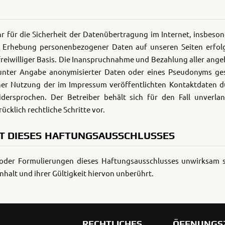
für die Sicherheit der Datenübertragung im Internet, insbeso
r Erhebung personenbezogener Daten auf unseren Seiten erfolg
 freiwilliger Basis. Die Inanspruchnahme und Bezahlung aller ang
nter Angabe anonymisierter Daten oder eines Pseudonyms gest
ner Nutzung der im Impressum veröffentlichten Kontaktdaten 
idersprochen. Der Betreiber behält sich für den Fall unverl
cklich rechtliche Schritte vor.
T DIESES HAFTUNGSAUSSCHLUSSES
 oder Formulierungen dieses Haftungsausschlusses unwirksam s
nhalt und ihrer Gültigkeit hiervon unberührt.
RECHTLICHES
ÖFFNUNGS