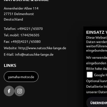
Annenheider Allee 114
27751 Delmenhorst
Deutschland
Telefon:
+494221 / 65070
EINSATZ
Tel. mobil:
1744296505
Diese Webseit
Fax:
+49(0)4221 / 65080
Daten werden 
weiterführen
Website:
http://www.natuschke-lange.de
eingebundenen
E-Mail:
info@natuschke-lange.de
Wir verwende
eingebunden
LINKS
Bitte hake da
Google 
yamaha-motor.de
Optional kann
Detailierte 
unserer Date
ÜBERNEH