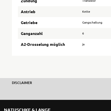
Zündung
Transistor
Antrieb
Kette
Getriebe
Gangschaltung
Ganganzahl
6
A2-Drosselung möglich
ja
DISCLAIMER
NATUSCHKE & LANGE