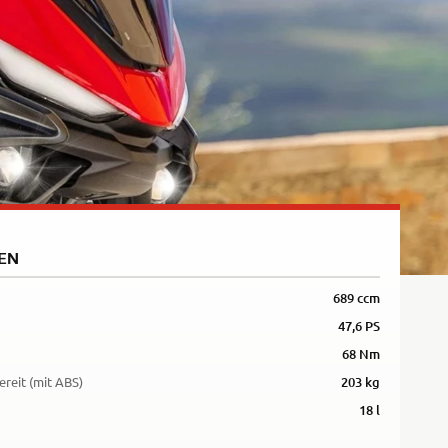
5R
EN
689 ccm
47,6 PS
68 Nm
ereit (mit ABS)
203 kg
18 l