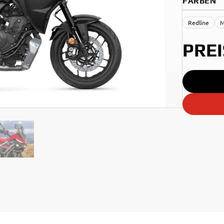
FARBEN
Redline
M
PRE