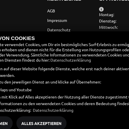
AGB
Montag:
Impressum
Dienstag:
Mittwoch:
Datenschutz
Donnerstag:
 VON COOKIES
Disclaimer
Freitag:
e verwendet Cookies, um Dir ein bestmögliches Surf-Erlebnis zu ermög
Samstag:
Barrierefreiheit
erhoben und dienen nicht für die Erstellung von Nutzungsprofilen ode
Sonntag:
der Verwendung. Sämtliche Informationen zu verwendeten Cookies un
Batteriegesetz
 Diensten findest du hier:
Datenschutzerklärung
SOMMERÖFFN
Altölverordnung
n auf dieser Website folgende Dienste, welche erst nach deiner aktiv
 werden.
zu den jeweiligen Dienst an und klicke auf Übernehmen:
Maps und Youtube
 mit Klick auf Alles akzeptieren der Nutzung aller Dienste zugestimm
Informationen zu den verwendeten Cookies und deren Bedeutung findest
nschutzerklärung:
Datenschutzerklärung
MEN
ALLES AKZEPTIEREN