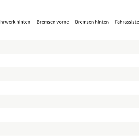
ahrwerk hinten
Bremsen vorne
Bremsen hinten
Fahrassist