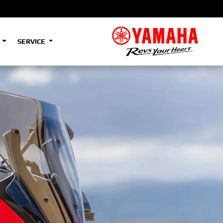
S
SERVICE
A2
e
Tenere
700
)
(Low)
35kW
A2
e
Tenere
700
Rally
35kW