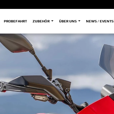
PROBEFAHRT
ZUBEHÖR
ÜBER UNS
NEWS / EVENT
ADVENTURE
A
A
HYPER NAKED
SPORT HERITAGE
Tenere
Tener
700
700
(Low
SPORT TOURING
SUPERSPORT
A2
A
Tenere
Tener
700
700
35kW
Rally
A
A1