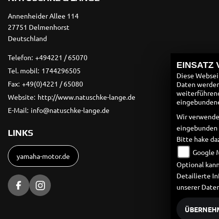
Annenheider Allee 114
27751 Delmenhorst
Deutschland
Telefon:
+494221 / 65070
EINSATZ
Tel. mobil:
1744296505
Diese Webseit
Fax:
+49(0)4221 / 65080
Daten werden 
weiterführen
Website:
http://www.natuschke-lange.de
eingebundenen
E-Mail:
info@natuschke-lange.de
Wir verwende
eingebunden
LINKS
Bitte hake da
Google 
yamaha-motor.de
Optional kann
Detailierte 
unserer Date
ÜBERNEH