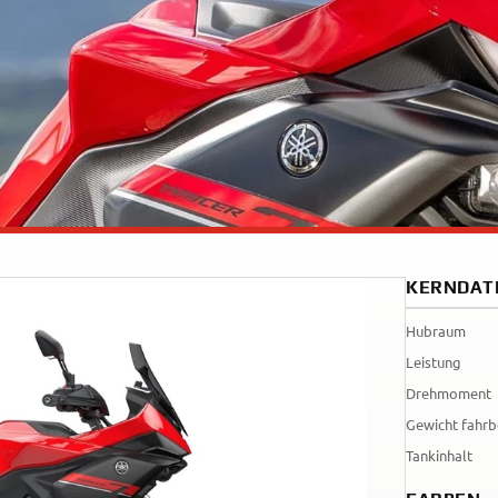
Tenere
WR12
700
World
Raid
KERNDAT
Hubraum
Leistung
Drehmoment
Gewicht fahrb
Tankinhalt