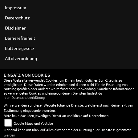
Impressum
Datenschutz
Disclaimer
Barrierefreiheit
Batteriegesetz
Altölverordnung
ÖFFNUNGSZEITEN
EINSATZ VON COOKIES
Diese Webseite verwendet Cookies, um Dir ein bestmögliches Surf-Erlebnis zu
ermöglichen. Diese Daten werden erhoben und dienen nicht für die Erstellung von
Nutzungsprofilen oder anderer weiterführender Verwendung. Sämtliche Informationen
Montag:
09:00 - 18:00
zu verwendeten Cookies und eingebundenen Diensten findest du
hier:
Datenschutzerklärung
Dienstag:
09:00 - 18:00
Mittwoch:
09:00 - 18:00
Wir verwenden auf dieser Website folgende Dienste, welche erst nach deiner aktiven
Zustimmung eingebunden werden.
Donnerstag:
09:00 - 18:00
Bitte hake dazu den jeweiligen Dienst an und klicke auf Übernehmen:
Freitag:
09:00 - 18:00
Google Maps und Youtube
Samstag:
09:00 - 13:00
Optional kann mit Klick auf Alles akzeptieren der Nutzung aller Dienste zugestimmt
Sonntag:
geschlossen
werden