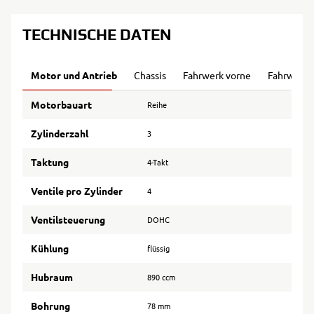
TECHNISCHE DATEN
Motor und Antrieb
Chassis
Fahrwerk vorne
Fahrwerk 
Motorbauart
Reihe
Zylinderzahl
3
Taktung
4-Takt
Ventile pro Zylinder
4
Ventilsteuerung
DOHC
Kühlung
flüssig
Hubraum
890 ccm
Bohrung
78 mm